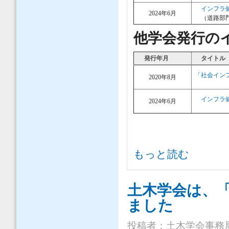
インフラ健
2024年6月
（道路部門
他学会発行の
発行年月
タイトル
「社会インフ
2020年8月
インフラ健
2024年6月
インフラ健康診断 について
もっと読む
土木学会は、「
ました
投稿者：
土木学会事務