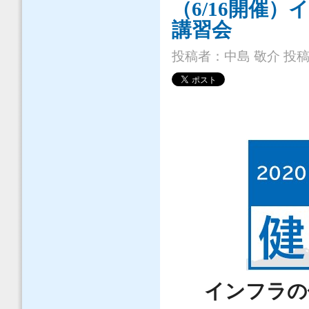
（6/16開催
講習会
投稿者：
中島 敬介
投稿日
インフラの