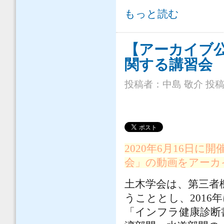
【アーカイブ公開】 について
もっと読む
【アーカイブ
関する講習会
投稿者：
中島 敬介
投稿日
2020年6月16日
会」の動画をアーカイ
土木学会は、第三者
うこととし、201
「インフラ健康診断