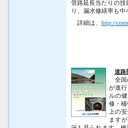
管路延長当たりの技
り、漏水修繕率も中
詳細は、
http://com
道路
全国
が進行
ルの健
修・補
上の安
ますが
況も見られます。橋