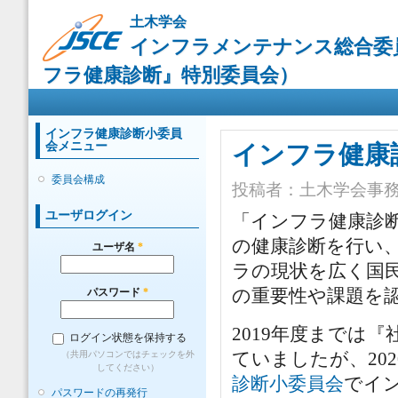
メ
土木学会
イ
インフラメンテナンス総合委
ン
コ
フラ健康診断』特別委員会）
ン
メインメニュー
テ
ン
ツ
インフラ健康診断小委員
会メニュー
に
インフラ健康
移
委員会構成
動
投稿者：
土木学会事
ユーザログイン
「インフラ健康診
の健康診断を行い
ユーザ名
*
ラの現状を広く国
パスワード
*
の重要性や課題を
2019年度までは
ログイン状態を保持する
ていましたが、20
（共用パソコンではチェックを外
してください）
診断小委員会
でイ
パスワードの再発行