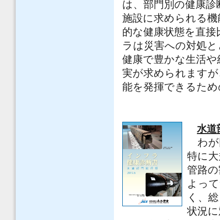
は、部門別の健康診
施設に求められる機
的な健康状態を直接
ラは災害への対処と
健康で豊かな生活や
実が求められますが
能を発揮できるため
水道
わが
特に大
管路の
よって
く、総
状況に