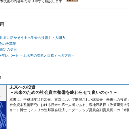
土木技術の内容をわかりやすく解説します．
計画
－社会と世界に活かそう土木学会の技術力・人間力－
木学会の改革策－
画策定の提言
０年レポート －土木界の課題と目指すべき方向－
価
未来への投資
－未来のための社会資本整備を終わらせて良いのか？－
本書は、平成18年11月20日、東京において開催された講演会「未来への投
社会資本整備研究における日米の第一人者である、森地茂教授（政策研究大
ョート博士（アメリカ連邦議会経済リーダーシップ委員会副委員長）の「米