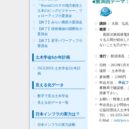
■第36回テーマ
「Beyondコロナの地方創生と
土木のビッグピクチャー」フ
ォローアップ小委員会
【終了】みらい構想小委員会
講師 ：
大田 弘氏
【終了】技術価値の国際化小
概要 ：
委員会
黒部川第四発電所
りる人間が続出し
【終了】若手パワーアップ小
ないことを己がや
委員会
進行：
那須清吾、
土木学会5か年計画
日時 ：2013年1月30日
JSCE20XX 土木学会5か年計
場所 ： 土木学会
画
参加費 ： 2,00
申込方法 ：
申込フ
見える化データ
事務局で確認後、
持参下さい。
数字で見る土木学会
お願い：軽食とお
見える化データ一覧
申込先および問合せ
公益社団法人土木
日本インフラの実力は？
TEL ： 03-3355-34
E-Mail ：
inf@jsce.o
日本インフラの実力診断