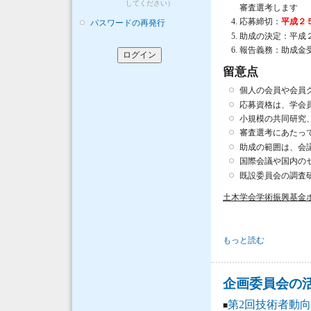
してください）
審査選考します
応募締切：
平成２
パスワードの再発行
助成の決定：平成
報告義務：助成金
留意点
個人の会員や会員
応募資格は、学会
小規模の共同研究
審査選考にあたっ
助成の範囲は、会
国際会議や国内の
既設委員会の調査
土木学会学術振興基金
平成25年度 土木学会
もっと読む
企画委員会の
第2回技術者動向
■