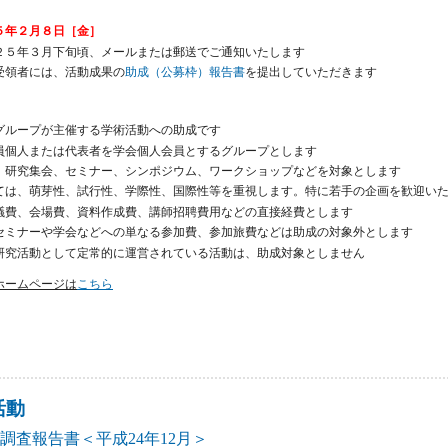
５年２月８日［金］
２５年３月下旬頃、メールまたは郵送でご通知いたします
受領者には、活動成果の
助成（公募枠）報告書
を提出していただきます
グループが主催する学術活動への助成です
員個人または代表者を学会個人会員とするグループとします
、研究集会、セミナー、シンポジウム、ワークショップなどを対象とします
ては、萌芽性、試行性、学際性、国際性等を重視します。特に若手の企画を歓迎い
議費、会場費、資料作成費、講師招聘費用などの直接経費とします
セミナーや学会などへの単なる参加費、参加旅費などは助成の対象外とします
研究活動として定常的に運営されている活動は、助成対象としません
ホームページは
こちら
学術振興基金(公募枠)による助成への募集 について
活動
調査報告書＜平成24年12月＞