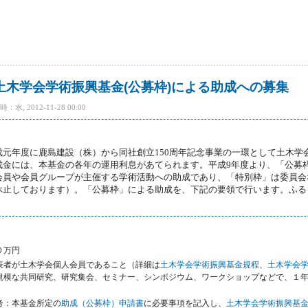
サロン「先人達に学ぶ土木の心－“クロヨン”が遺したもの－」[2013年1月30日(水)] 
土木学会学術振興基金(公募枠)による助成への募集
水, 2012-11-28 00:00
元年度に鹿島建設（株）から同社創立150周年記念事業の一環として土木学
成金には、本基金の各年の運用利息があてられます。平成9年度より、「公募
会員や会員グループが主催する学術活動への助成であり、「特別枠」は委員会
休止しております）。「公募枠」による助成を、下記の要領で行います。ふる
０万円
表者が土木学会個人会員であること（詳細は
土木学会学術振興基金規程
、
土木学会
規模な共同研究、研究集会、セミナー、シンポジウム、ワークショップなどで、１
考：本基金所定の
助成（公募枠）申請書
に必要事項を記入し、
土木学会学術振興基