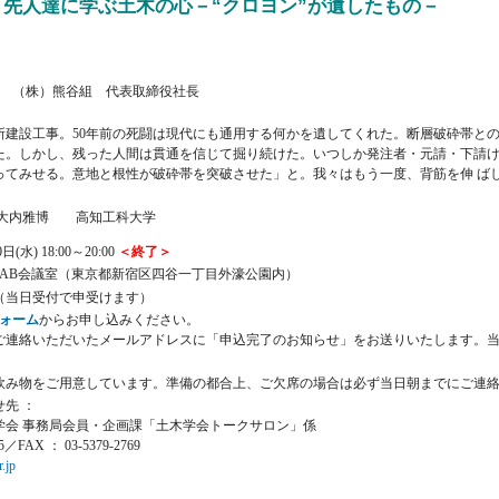
：先人達に学ぶ土木の心－“クロヨン”が遺したもの－
 （株）熊谷組 代表取締役社長
建設工事。50年前の死闘は現代にも通用する何かを遺してくれた。断層破砕帯との
た。しかし、残った人間は貫通を信じて掘り続けた。いつしか発注者・元請・下請け
ってみせる。意地と根性が破砕帯を突破させた」と。我々はもう一度、背筋を伸 ば
大内雅博 高知工科大学
(水) 18:00～20:00
＜終了＞
 AB会議室（東京都新宿区四谷一丁目外濠公園内）
0円 （当日受付で申受けます）
ォーム
からお申し込みください。
ご連絡いただいたメールアドレスに「申込完了のお知らせ」をお送りいたします。
飲み物をご用意しています。準備の都合上、ご欠席の場合は必ず当日朝までにご連
先 ：
学会 事務局会員・企画課「土木学会トークサロン」係
35／FAX ： 03-5379-2769
r.jp