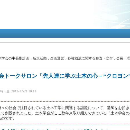
メ
イ
ン
コ
ン
テ
ン
ツ
に
移
木学会の中長期計画，新規活動，企画運営，各種助成に関する審査・交付，会長・
動
学会トークサロン「先人達に学ぶ土木の心－“クロヨン”が
金, 2012-12-21 18:11
時々の社会で注目されている土木工学に関連する話題について、講師をお招き
て創設されました。土木学会がここ数年来取り組んできている「土木学会の社会
ものです。