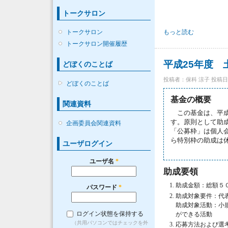
トークサロン
トークサロン
第36回 土木学会トーク
もっと読む
トークサロン開催履歴
平成25年度 
どぼくのことば
投稿者：
保科 涼子
投稿日時：
どぼくのことば
基金の概要
関連資料
この基金は、平成
す。原則として助
企画委員会関連資料
「公募枠」は個人
ら特別枠の助成は
ユーザログイン
ユーザ名
*
助成要領
助成金額：総額５
パスワード
*
助成対象要件：代
助成対象活動：小
ログイン状態を保持する
ができる活動
（共用パソコンではチェックを外
応募方法および選