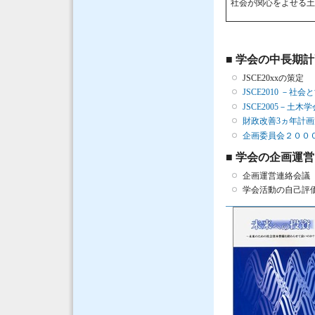
社会が関心をよせる
■ 学会の中長期
JSCE20xxの策定
JSCE2010 
JSCE2005－土
財政改善3ヵ年計
企画委員会２００
■ 学会の企画運営
企画運営連絡会議
学会活動の自己評