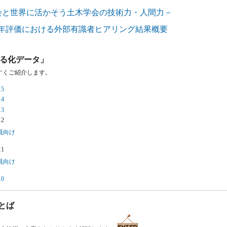
 －社会と世界に活かそう土木学会の技術力・人間力－
0 中間年評価における外部有識者ヒアリング結果概要
える化データ」
すくご紹介します。
5
4
3
2
員向け
1
員向け
0
とば