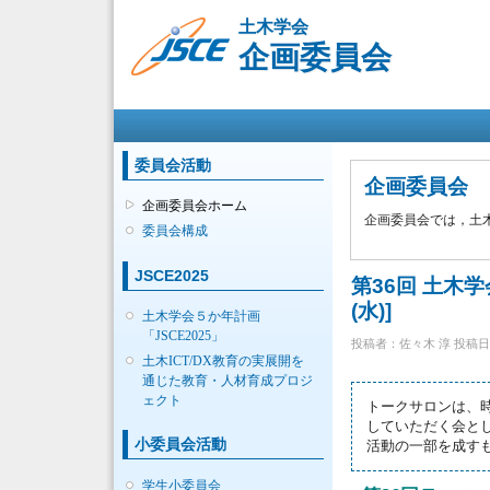
土木学会
企画委員会
メインメニュー
委員会活動
企画委員会
企画委員会ホーム
企画委員会では，土
委員会構成
JSCE2025
第36回 土木
(水)]
土木学会５か年計画
「JSCE2025」
投稿者：
佐々木 淳
投稿日時：
土木ICT/DX教育の実展開を
通じた教育・人材育成プロジ
ェクト
トークサロンは、
していただく会とし
小委員会活動
活動の一部を成す
学生小委員会