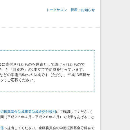
トークサロン
新着・お知らせ
について
会に寄付されたものを原資として設けられたもので
枠」と「特別枠」の2本立てで助成を行っています。
などの学術活動への助成です（ただし、平成13年度か
ってご応募ください。
学術振興基金助成事業助成金交付規則
にて確認してください）
年間（平成２５年４月～平成２６年３月）で成果をあげること
金係
へ提出してください。企画委員会の学術振興基金分科会で