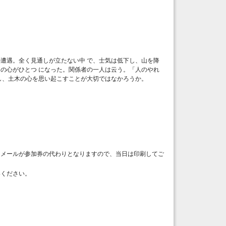
遭遇。全く見通しが立たない中 で、士気は低下し、山を降
の心がひとつ になった。関係者の一人は云う。「人のやれ
し、土木の心を思い起こすことが大切ではなかろうか。
当メールが参加券の代わりとなりますので、当日は印刷してご
絡ください。