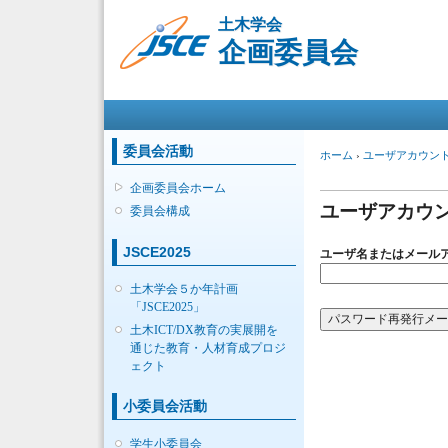
土木学会
企画委員会
メインメニュー
委員会活動
現在地
ホーム
›
ユーザアカウン
プライマリー
企画委員会ホーム
ユーザアカウ
委員会構成
JSCE2025
ユーザ名またはメール
土木学会５か年計画
「JSCE2025」
土木ICT/DX教育の実展開を
通じた教育・人材育成プロジ
ェクト
小委員会活動
学生小委員会