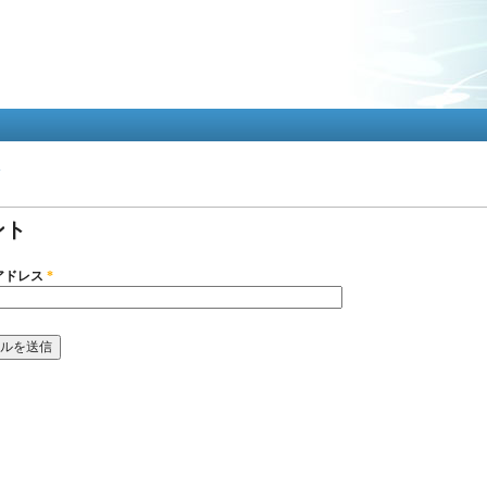
メ
イ
ン
コ
ン
テ
ン
ツ
ト
に
タブ
移
動
ント
アドレス
*