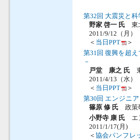
第32回 大震災と
野家 啓一 氏
東北
2011/9/12（月）
＜
当日PPT
＞ (
第31回 復興を
－
戸堂 康之 氏
東
2011/4/13（水）
＜
当日PPT
＞ (
第30回 エンジニ
篠原 修 氏
政策
小野寺 康 氏
エン
2011/1/17(月)
＜
協会パンフレ