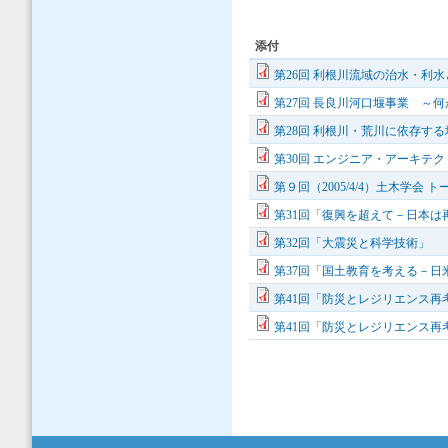
添付
第26回 利根川流域の治水・利水
第27回 長良川河口堰事業 ～何
第28回 利根川・荒川に依存する
第30回 エンジニア・アーキテク
第９回（2005/4/4）土木学会
第31回「復興を超えて－日本
第32回「大震災と科学技術」
第37回「国土教育を考える－
第41回「防災とレジリエンス再
第41回「防災とレジリエンス再考