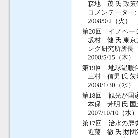
森地 茂 氏 政
コメンテーター:
2008/9/2（火）
第20回 イノベ
坂村 健 氏 東
ング研究所所長
2008/5/15（木）
第19回 地球温
三村 信男 氏 
2008/1/30（水）
第18回 観光が
本保 芳明 氏 
2007/10/10（水
第17回 治水の歴
近藤 徹 氏 財