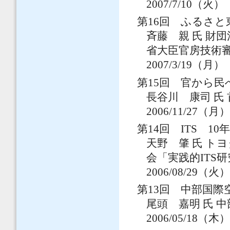
2007/7/10（火）
第16回 ふるさと
斉藤 親 氏 財
省大臣官房技術
2007/3/19（月）
第15回 官から民
長谷川 康司 氏
2006/11/27（月
第14回 ITS 
天野 肇 氏 トヨ
会「実践的ITS
2006/08/29（火
第13回 中部国
尾頭 嘉明 氏 
2006/05/18（木