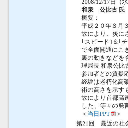
2008/12/17日（
和泉 公比古 氏
概要：
平成２０年８月
故により、炎に
｢スピード｣＆｢
で全面開通にこ
裏の動きなどを
理局長 和泉公比
参加者との質疑
経験は老朽化高
術の高さを示す
故により首都高
した、等々の発
＜
当日PPT
＞ (
第21回 最近の