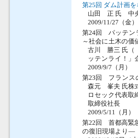
第25回 ダム計画
山田 正 氏 中
2009/11/27（金
第24回 パッテ
～社会に土木の価
古川 勝三 氏（
ッテンライ！」
2009/9/7（月）
第23回 フラン
森元 峯夫 氏株
ロセック代表取
取締役社長
2009/5/11（月）
第22回 首都高
の復旧現場より―