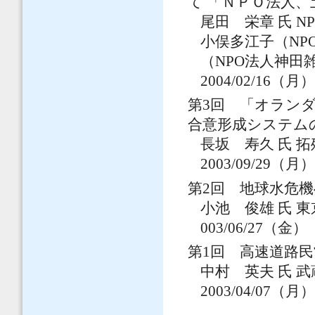
て 「ＮＰＯ法人
尾田 栄章 氏 
小俣多江子（N
（NPO法人神田
2004/02/16（月
第3回 「オラン
合意形成システム
長坂 寿久 氏 
2003/09/29（月
第2回 地球水危
小池 俊雄 氏 
003/06/27（金）
第1回 高速道路
中村 英夫 氏 
2003/04/07（月