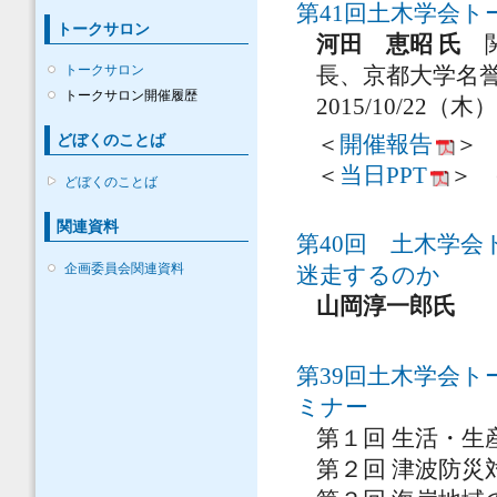
第41回土木学会
トークサロン
河田 恵昭 氏
関
トークサロン
長、京都大学名
トークサロン開催履歴
2015/10/22（木
どぼくのことば
＜
開催報告
＞ 
＜
当日PPT
＞ (
どぼくのことば
関連資料
第40回 土木学
企画委員会関連資料
迷走するのか
山岡淳一郎氏
第39回土木学会
ミナー
第１回 生活・
第２回 津波防