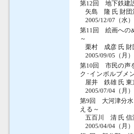
第12回 地下鉄
矢島 隆 氏 財
2005/12/07（水
第11回 絵画へ
～
栗村 成彦 氏 
2005/09/05（月
第10回 市民の
ク･インボルブメ
屋井 鉄雄 氏 
2005/07/04（月
第9回 大河津分
える～
五百川 清 氏 
2005/04/04（月