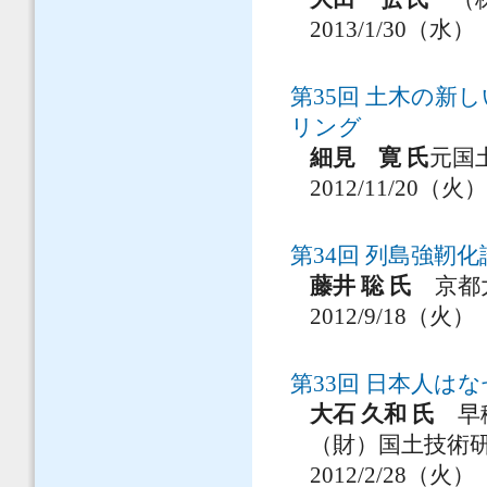
2013/1/30（水）
第35回 土木の
リング
細見 寛 氏
元国
2012/11/20（火
第34回 列島強靭
藤井 聡 氏
京都大
2012/9/18（火）
第33回 日本人
大石 久和 氏
早稲
（財）国土技術研
2012/2/28（火）