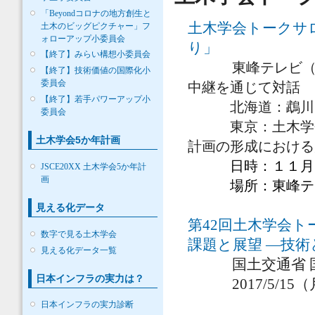
「Beyondコロナの地方創生と
土木学会トークサ
土木のビッグピクチャー」フ
ォローアップ小委員会
り」
【終了】みらい構想小委員会
東峰テレビ
【終了】技術価値の国際化小
委員会
中継を通じて対話
【終了】若手パワーアップ小
北海道：鵡川町 
委員会
東京：土木学会企
土木学会5か年計画
計画の形成における
日時：
１１月
JSCE20XX 土木学会5か年計
画
場所：東峰テレ
見える化データ
第42回土木学会
数字で見る土木学会
課題と展望 ―技
見える化データ一覧
国土交通省 国
日本インフラの実力は？
2017/5/15（
日本インフラの実力診断