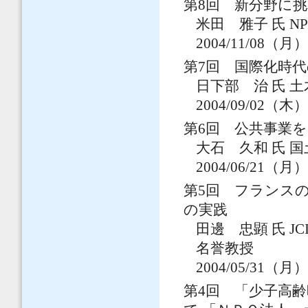
第8回 新分野に
米田 雅子 氏 
2004/11/08（月
第7回 国際化時
日下部 治 氏 
2004/09/02（木
第6回 公共事業
大石 久和 氏 
2004/06/21（月
第5回 フランス
の実践
田邊 忠顕 氏 
名誉教授
2004/05/31（月
第4回 「少子高