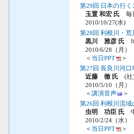
第29回 日本の行く
玉置 和宏 氏
毎日
2010/10/27(水)
第28回 利根川・
黒川 雅彦 氏
埼
2010/6/28（月）
＜
当日PPT
＞ (
第27回 長良川河
近藤 徹 氏
(社
2010/5/10（月）
＜
講演音声
＞ 
第26回 利根川流
虫明 功臣 氏
中
2010/2/24（水）
＜
当日PPT
＞ (