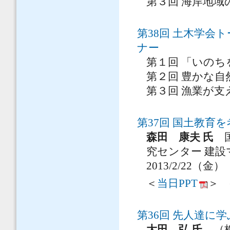
第３回 海岸地域
第38回 土木学会
ナー
第１回 「いの
第２回 豊かな
第３回 漁業が
第37回 国土教育
森田 康夫 氏
国
究センター 建設
2013/2/22（金）
＜
当日PPT
＞ (
第36回 先人達に
大田 弘 氏
（株