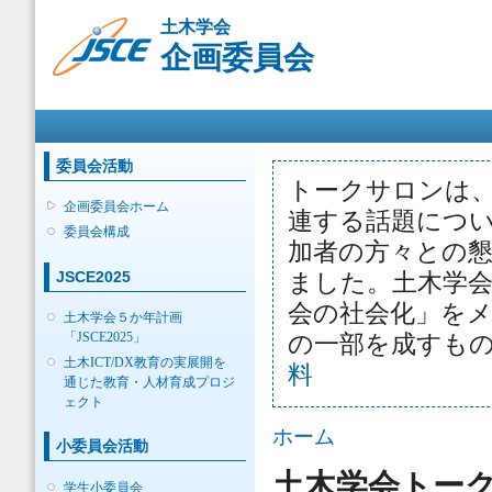
メ
土木学会
イ
企画委員会
ン
コ
ン
メインメニュー
テ
ン
ツ
委員会活動
に
トークサロンは
移
企画委員会ホーム
連する話題につ
動
委員会構成
加者の方々との
JSCE2025
ました。土木学
会の社会化」をメ
土木学会５か年計画
「JSCE2025」
の一部を成すも
土木ICT/DX教育の実展開を
料
通じた教育・人材育成プロジ
ェクト
現在地
ホーム
小委員会活動
土木学会トー
学生小委員会