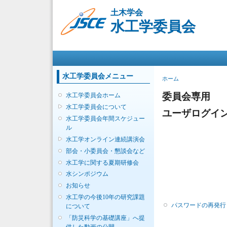
土木学会
水工学委員会
メインメニュー
水工学委員会メニュー
現在地
ホーム
委員会専用
水工学委員会ホーム
水工学委員会について
ユーザログイ
水工学委員会年間スケジュー
ル
水工学オンライン連続講演会
部会・小委員会・懇談会など
水工学に関する夏期研修会
水シンポジウム
お知らせ
水工学の今後10年の研究課題
パスワードの再発行
について
「防災科学の基礎講座」へ提
供した動画の公開