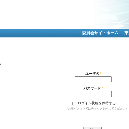
メ
イ
ン
コ
ン
テ
委員会サイトホーム
東
ン
ツ
に
移
動
ン
ユーザ名
*
パスワード
*
ログイン状態を保持する
（共用パソコンではチェックを外してください）