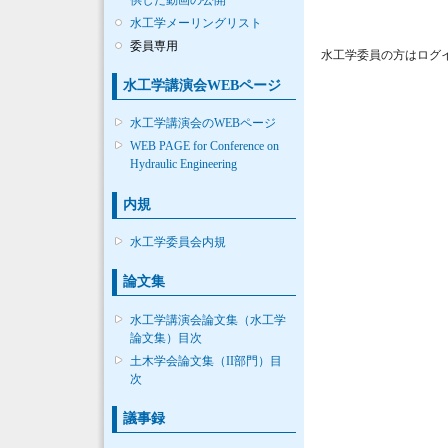
水工学メーリングリスト
委員専用
水工学委員の方はログ
水工学講演会WEBページ
水工学講演会のWEBページ
WEB PAGE for Conference on
Hydraulic Engineering
内規
水工学委員会内規
論文集
水工学講演会論文集（水工学
論文集）目次
土木学会論文集（II部門）目
次
議事録