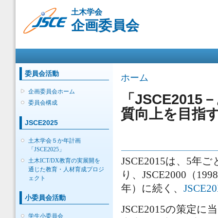
メ
土木学会
イ
企画委員会
ン
コ
ン
メインメニュー
テ
ン
ツ
委員会活動
現在地
ホーム
に
移
企画委員会ホーム
「JSCE20
動
委員会構成
質向上を目指
JSCE2025
土木学会５か年計画
「JSCE2025」
JSCE2015は、
土木ICT/DX教育の実展開を
通じた教育・人材育成プロジ
り、JSCE2000（199
ェクト
年）に続く、
JSCE2
小委員会活動
JSCE2015の策
学生小委員会