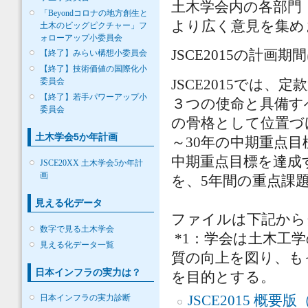
土木学会内の各部門
「Beyondコロナの地方創生と
より広く意見を集め
土木のビッグピクチャー」フ
ォローアップ小委員会
JSCE2015の計画期
【終了】みらい構想小委員会
【終了】技術価値の国際化小
委員会
JSCE2015では
【終了】若手パワーアップ小
３つの使命と具備すべ
委員会
の骨格として位置づ
土木学会5か年計画
～30年の中期重点
中期重点目標を達成
JSCE20XX 土木学会5か年計
画
を、5年間の重点課
見える化データ
ファイルは下記から
数字で見る土木学会
*1：学会は土木工
見える化データ一覧
質の向上を図り、も
日本インフラの実力は？
を目的とする。
JSCE2015 概要
日本インフラの実力診断